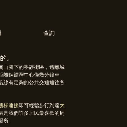
圖
查詢
的。
甸山腳下的寧靜街區，遠離城
距離銅鑼灣中心僅幾分鐘車
沿線有足夠的公共交通通往各
樓梯連接
即可輕鬆步行到達
大
這是我們許多居民最喜歡的周
場所。